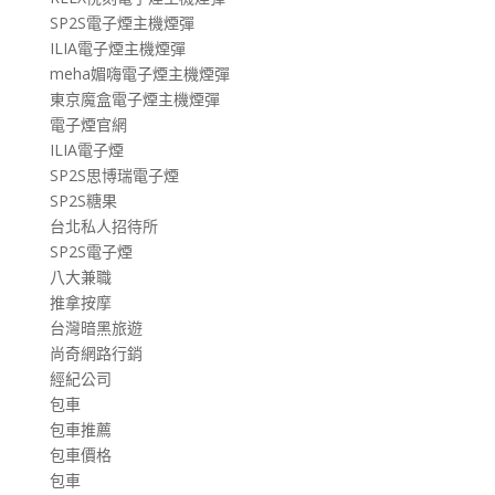
SP2S電子煙主機煙彈
ILIA電子煙主機煙彈
meha媚嗨電子煙主機煙彈
東京魔盒電子煙主機煙彈
電子煙官網
ILIA電子煙
SP2S思博瑞電子煙
SP2S糖果
台北私人招待所
SP2S電子煙
八大兼職
推拿按摩
台灣暗黑旅遊
尚奇網路行銷
經紀公司
包車
包車推薦
包車價格
包車