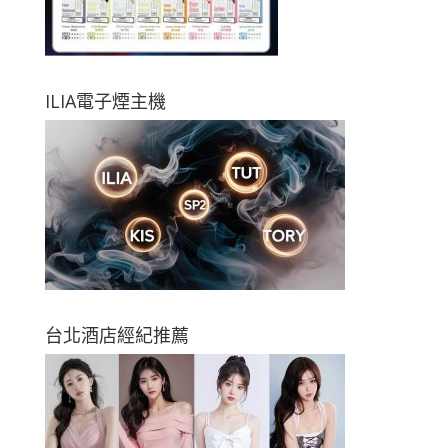
ILIA電子煙主機
台北酒店經紀推薦