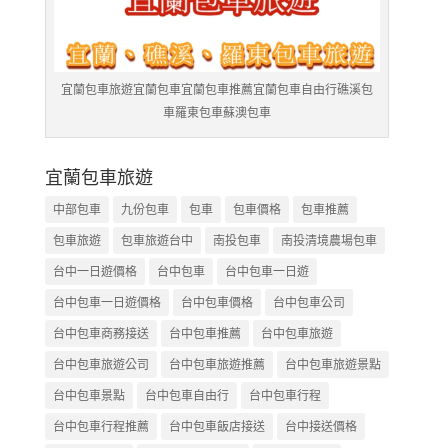
宜蘭包車旅遊宜蘭包車宜蘭包車推薦宜蘭包車自由行礁溪包
車羅東包車蘇澳包車
宜蘭包車旅遊
中部包車
九份包車
包車
包車價格
包車推薦
包車旅遊
包車旅遊台中
南投包車
南投清境農場包車
台中一日遊價格
台中包車
台中包車一日遊
台中包車一日遊價格
台中包車價格
台中包車公司
台中包車商務接送
台中包車推薦
台中包車旅遊
台中包車旅遊公司
台中包車旅遊推薦
台中包車旅遊景點
台中包車景點
台中包車自由行
台中包車行程
台中包車行程推薦
台中包車飯店接送
台中接送價格