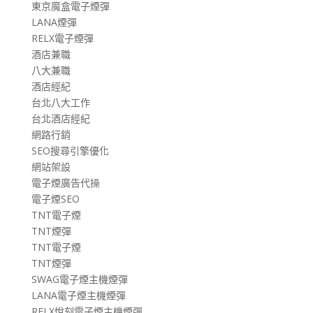
東京魔盒電子煙彈
LANA煙彈
RELX電子煙彈
酒店兼職
八大兼職
酒店經紀
台北八大工作
台北酒店經紀
網路行銷
SEO搜尋引擎優化
網站架設
電子煙廣告代操
電子煙SEO
TNT電子煙
TNT煙彈
TNT電子煙
TNT煙彈
SWAG電子煙主機煙彈
LANA電子煙主機煙彈
RELX悅刻電子煙主機煙彈