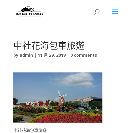
中社花海包車旅遊
by
admin
|
11 月 29, 2019
|
0 comments
中社花海包車旅遊