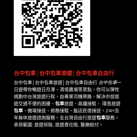
台中包車│台中包車旅遊│台中包車自由行
台中包車│台中包車旅遊│台中包車自由行
台中包車
一
日遊帶你暢遊日月潭、清境農場等景點，你可以彈性
規劃中台灣旅遊行程，由專業司機帶路，解決中部旅
遊交通不便的困擾、
包車
旅遊、高鐵接駁、 環島旅遊
包車
、機場接送、商務接駁、飯店民宿接送。24H全
年無休旅遊諮詢服務。全台灣自由行旅遊
包車
服務。
承保範圍: 旅遊保險, 旅遊責任險, 醫療給付。