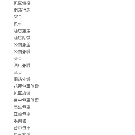
包車價格
網路行銷
SEO
包車
酒店兼差
酒店應徵
公關兼差
公關兼職
SEO
酒店兼職
SEO
網站外鏈
花蓮包車旅遊
包車旅遊
台中包車旅遊
高雄包車
宜蘭包車
娛樂城
台中包車
包車旅遊