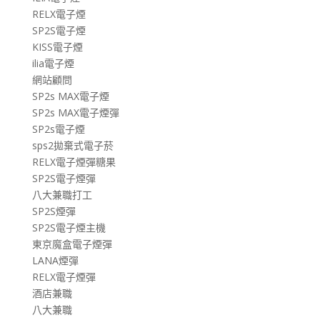
RELX電子煙
SP2S電子煙
KISS電子煙
ilia電子煙
網站顧問
SP2s MAX電子煙
SP2s MAX電子煙彈
SP2s電子煙
sps2拋棄式電子菸
RELX電子煙彈糖果
SP2S電子煙彈
八大兼職打工
SP2S煙彈
SP2S電子煙主機
東京魔盒電子煙彈
LANA煙彈
RELX電子煙彈
酒店兼職
八大兼職