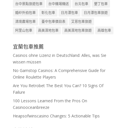
台中景點旅遊包車
台中機場機送
台北包車
墾丁包車
婚紗外拍包車
彰化包車
日月潭包車
日月潭包車旅遊
清境農場包車
臺中包車價目表
艾恩包車旅遊
阿里山包車
高美濕地包車
高美濕地包車旅遊
高雄包車
宜蘭包車推薦
Casinos ohne Lizenz in Deutschland: Alles, was Sie
wissen müssen
No Gamstop Casinos: A Comprehensive Guide for
Online Roulette Players
Are You Retrobet The Best You Can? 10 Signs Of
Failure
100 Lessons Learned From the Pros On
Casinooceanbreeze
Heapsofwinscasino Changes: 5 Actionable Tips