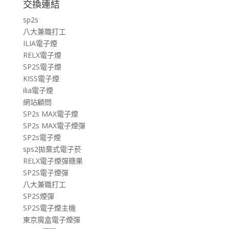
交換連結
sp2s
八大兼職打工
ILIA電子煙
RELX電子煙
SP2S電子煙
KISS電子煙
ilia電子煙
網站顧問
SP2s MAX電子煙
SP2s MAX電子煙彈
SP2s電子煙
sps2拋棄式電子菸
RELX電子煙彈糖果
SP2S電子煙彈
八大兼職打工
SP2S煙彈
SP2S電子煙主機
東京魔盒電子煙彈