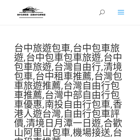
台中旅遊包車,台中包車旅
遊,台中包車包車旅遊,台中
包車旅遊,台灣自由行,清境
包車,台中租車推薦,台灣包
車旅遊推薦,台灣自由行包
車推薦,台灣中部自由行包
車優惠,南投自由行包車,香
港人遊台灣,自由行包車評
價,清境日月潭一日遊,合歡
山阿里山包車,機場接送,台