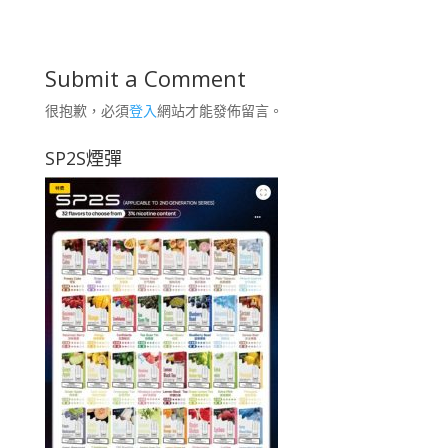
Submit a Comment
很抱歉，必須
登入
網站才能發佈留言。
SP2S煙彈