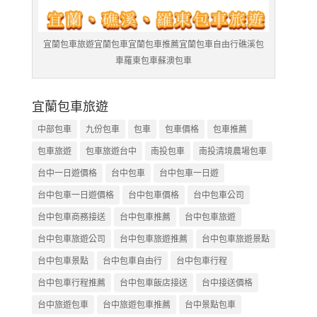
宜蘭包車旅遊宜蘭包車宜蘭包車推薦宜蘭包車自由行礁溪包
車羅東包車蘇澳包車
宜蘭包車旅遊
中部包車
九份包車
包車
包車價格
包車推薦
包車旅遊
包車旅遊台中
南投包車
南投清境農場包車
台中一日遊價格
台中包車
台中包車一日遊
台中包車一日遊價格
台中包車價格
台中包車公司
台中包車商務接送
台中包車推薦
台中包車旅遊
台中包車旅遊公司
台中包車旅遊推薦
台中包車旅遊景點
台中包車景點
台中包車自由行
台中包車行程
台中包車行程推薦
台中包車飯店接送
台中接送價格
台中旅遊包車
台中旅遊包車推薦
台中景點包車