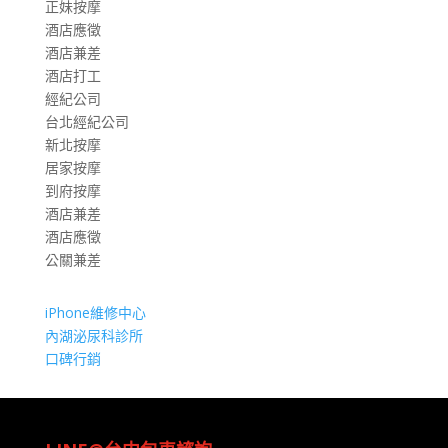
正妹按摩
酒店應徵
酒店兼差
酒店打工
經紀公司
台北經紀公司
新北按摩
居家按摩
到府按摩
酒店兼差
酒店應徵
公關兼差
iPhone維修中心
內湖泌尿科診所
口碑行銷