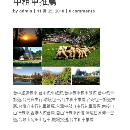
中租車推薦
by
admin
|
11 月 25, 2018
|
0 comments
台中旅遊包車,台中包車旅遊,台中包車包車旅遊,台中包車
旅遊,台灣自由行,清境包車,台中租車推薦,台灣包車旅遊推
薦,台灣自由行包車推薦,台灣中部自由行包車優惠,南投自
由行包車,香港人遊台灣,自由行包車評價,清境日月潭一日
遊,合歡山阿里山包車,機場接送,台中租車推薦