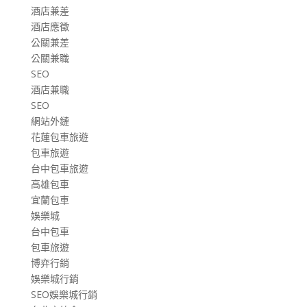
酒店兼差
酒店應徵
公關兼差
公關兼職
SEO
酒店兼職
SEO
網站外鏈
花蓮包車旅遊
包車旅遊
台中包車旅遊
高雄包車
宜蘭包車
娛樂城
台中包車
包車旅遊
博弈行銷
娛樂城行銷
SEO娛樂城行銷