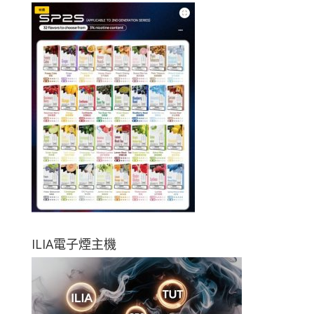
ILIA電子煙主機