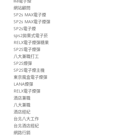
ilia電子煙
網站顧問
SP2s MAX電子煙
SP2s MAX電子煙彈
SP2s電子煙
sps2拋棄式電子菸
RELX電子煙彈糖果
SP2S電子煙彈
八大兼職打工
SP2S煙彈
SP2S電子煙主機
東京魔盒電子煙彈
LANA煙彈
RELX電子煙彈
酒店兼職
八大兼職
酒店經紀
台北八大工作
台北酒店經紀
網路行銷