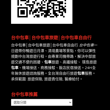
台中包車│台中包車旅遊│台中包車自由行
台中包車│台中包車旅遊│台中包車自由行
台中包車
一
日遊帶你暢遊日月潭、清境農場等景點，你可以彈性
規劃中台灣旅遊行程，由專業司機帶路，解決中部旅
遊交通不便的困擾、
包車
旅遊、高鐵接駁、 環島旅遊
包車
、機場接送、商務接駁、飯店民宿接送。24H全
年無休旅遊諮詢服務。全台灣自由行旅遊
包車
服務。
承保範圍: 旅遊保險, 旅遊責任險, 醫療給付。
台中包車推薦
台
中