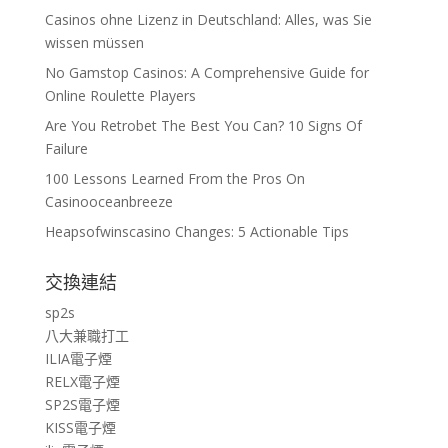
Casinos ohne Lizenz in Deutschland: Alles, was Sie
wissen müssen
No Gamstop Casinos: A Comprehensive Guide for
Online Roulette Players
Are You Retrobet The Best You Can? 10 Signs Of
Failure
100 Lessons Learned From the Pros On
Casinooceanbreeze
Heapsofwinscasino Changes: 5 Actionable Tips
交換連結
sp2s
八大兼職打工
ILIA電子煙
RELX電子煙
SP2S電子煙
KISS電子煙