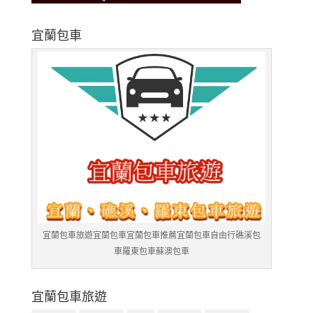
宜蘭包車
宜蘭包車旅遊宜蘭包車宜蘭包車推薦宜蘭包車自由行礁溪包
車羅東包車蘇澳包車
宜蘭包車旅遊